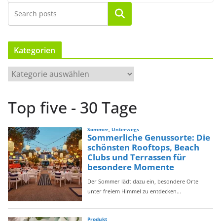
Suchen
Kategorien
K
a
t
Top five - 30 Tage
e
g
o
r
i
e
n