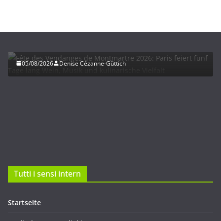
HERBST
UNTERWEGS
Fête des Vendanges de Montmartre 2026: Paris
feiert fünf Tage lang Wein, Musik und kulinarische
Vielfalt
05/08/2026
Denise Cézanne-Güttich
Tutti i sensi intern
Startseite