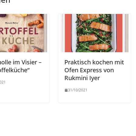
olle im Visier –
Praktisch kochen mit
offelküche“
Ofen Express von
Rukmini Iyer
021
31/10/2021