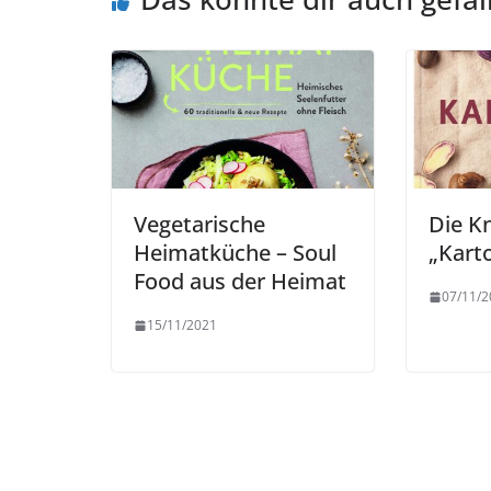
Vegetarische
Die Kn
Heimatküche – Soul
„Kart
Food aus der Heimat
07/11/2
15/11/2021