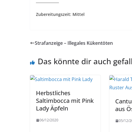
_____________
Zubereitungszeit: Mittel
Strafanzeige – Illegales Kükentöten
Das könnte dir auch gefal
Herbstliches
Saltimbocca mit Pink
Cantu
Lady Äpfeln
aus Ö
06/12/2020
05/12/2