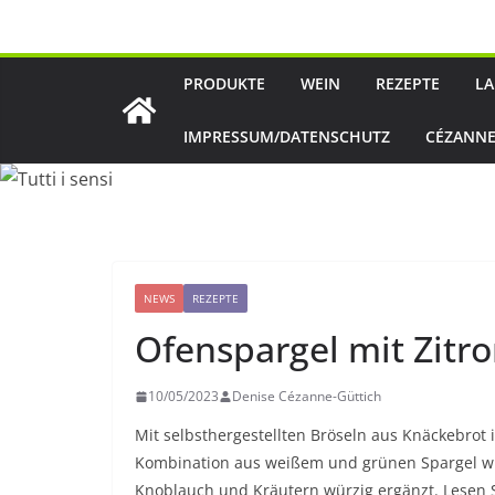
Zum
Inhalt
springen
PRODUKTE
WEIN
REZEPTE
LA
IMPRESSUM/DATENSCHUTZ
CÉZANNE
NEWS
REZEPTE
Ofenspargel mit Zitr
10/05/2023
Denise Cézanne-Güttich
Mit selbsthergestellten Bröseln aus Knäckebrot 
Kombination aus weißem und grünen Spargel wi
Knoblauch und Kräutern würzig ergänzt. Lesen 