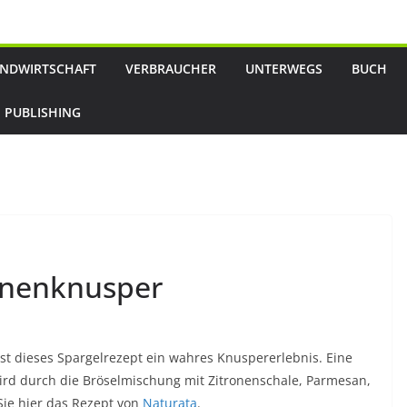
NDWIRTSCHAFT
VERBRAUCHER
UNTERWEGS
BUCH
 PUBLISHING
onenknusper
ist dieses Spargelrezept ein wahres Knuspererlebnis. Eine
rd durch die Bröselmischung mit Zitronenschale, Parmesan,
Sie hier das Rezept von
Naturata
.