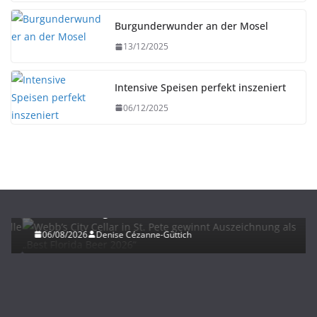
Burgunderwunder an der Mosel
13/12/2025
Intensive Speisen perfekt inszeniert
06/12/2025
BIER
UNTERWEGS
Webb’s City Cellar in St. Pete gewinnt
Auszeichnung als „Best Florida Beer 2026“
06/08/2026
Denise Cézanne-Güttich