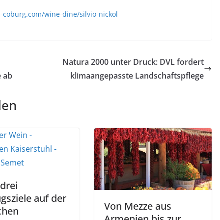
-coburg.com/wine-dine/silvio-nickol
Natura 2000 unter Druck: DVL fordert
e ab
klimaangepasste Landschaftspflege
len
drei
gsziele auf der
Von Mezze aus
chen
Armenien bis zur