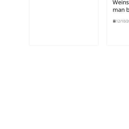
Weins
man b
12/10/2