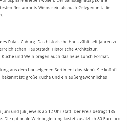
 Atmosphäre erleben wollen. Der Samstagmittag könne
testen Restaurants Wiens sein als auch Gelegenheit, die
n.
s Palais Coburg. Das historische Haus zählt seit Jahren zu
rreichischen Hauptstadt. Historische Architektur,
n Küche und Wein prägen auch das neue Lunch-Format.
itung aus dem hauseigenen Sortiment das Menü. Sie knüpft
al bekannt ist: große Küche und ein außergewöhnliches
uni und Juli jeweils ab 12 Uhr statt. Der Preis beträgt 185
e. Die optionale Weinbegleitung kostet zusätzlich 80 Euro pro