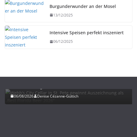
Burgunderwunder an der Mosel
13/12/2025
Intensive Speisen perfekt inszeniert
06/12/2025
BIER
UNTERWEGS
Webb’s City Cellar in St. Pete gewinnt
Auszeichnung als „Best Florida Beer 2026“
06/08/2026
Denise Cézanne-Güttich