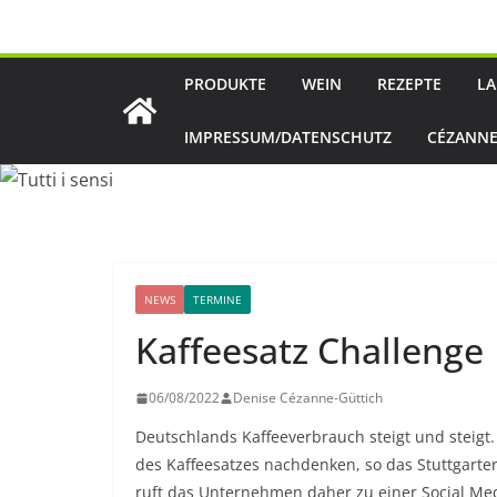
Zum
Inhalt
springen
PRODUKTE
WEIN
REZEPTE
LA
IMPRESSUM/DATENSCHUTZ
CÉZANNE
NEWS
TERMINE
Kaffeesatz Challenge
06/08/2022
Denise Cézanne-Güttich
Deutschlands Kaffeeverbrauch steigt und steigt
des Kaffeesatzes nachdenken, so das Stuttgarter
ruft das Unternehmen daher zu einer Social Me