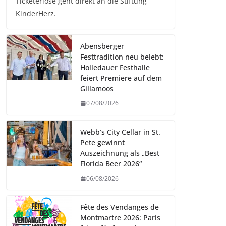
Ticketerlöse geht direkt an die Stiftung
KinderHerz.
Abensberger
Festtradition neu belebt:
Holledauer Festhalle
feiert Premiere auf dem
Gillamoos
07/08/2026
Webb’s City Cellar in St.
Pete gewinnt
Auszeichnung als „Best
Florida Beer 2026“
06/08/2026
Fête des Vendanges de
Montmartre 2026: Paris