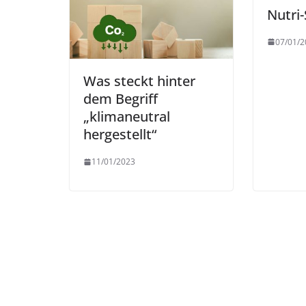
Nutri-
07/01/2
Was steckt hinter
dem Begriff
„klimaneutral
hergestellt“
11/01/2023