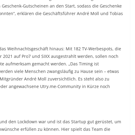
en Geschenk-Gutscheinen an den Start, sodass die Geschenke
nten“, erklären die Geschäftsführer André Moll und Tobias
das Weihnachtsgeschäft hinaus: Mit 182 TV-Werbespots, die
 2021 auf Pro7 und SIXX ausgestrahlt werden, sollen noch
ote aufmerksam gemacht werden. „Das Timing ist
erden viele Menschen zwangsläufig zu Hause sein – etwas
itgründer André Moll zuversichtlich. Es steht also zu
lieder angewachsene Utry.me-Community in Kürze noch
und den Lockdown war und ist das Startup gut gerüstet, um
nwünsche erfüllen zu können. Hier spielt das Team die