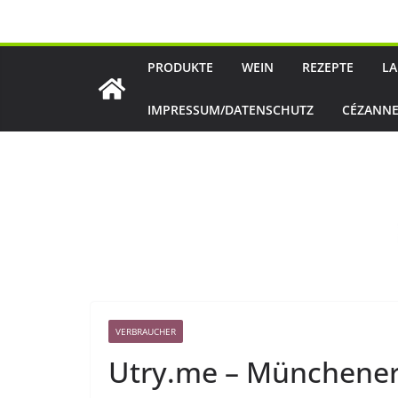
Zum
Inhalt
springen
PRODUKTE
WEIN
REZEPTE
LA
IMPRESSUM/DATENSCHUTZ
CÉZANNE
VERBRAUCHER
Utry.me – Münchener 