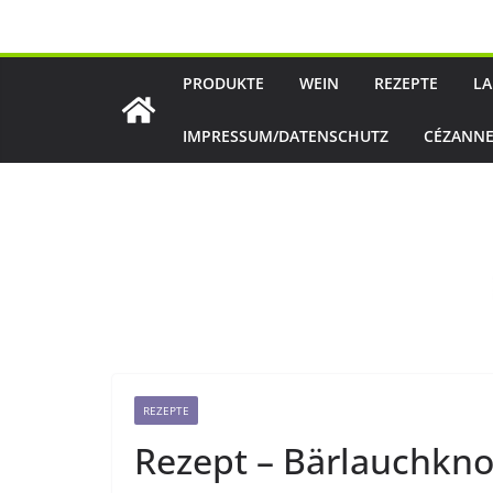
Zum
Inhalt
springen
PRODUKTE
WEIN
REZEPTE
LA
IMPRESSUM/DATENSCHUTZ
CÉZANNE
REZEPTE
Rezept – Bärlauchkn