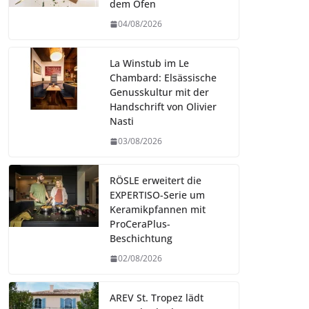
dem Ofen
04/08/2026
La Winstub im Le
Chambard: Elsässische
Genusskultur mit der
Handschrift von Olivier
Nasti
03/08/2026
RÖSLE erweitert die
EXPERTISO-Serie um
Keramikpfannen mit
ProCeraPlus-
Beschichtung
02/08/2026
AREV St. Tropez lädt