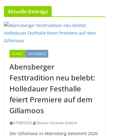
Aktuelle Beiträge
HERBST
UNTERWEGS
Abensberger
Festtradition neu belebt:
Holledauer Festhalle
feiert Premiere auf dem
Gillamoos
07/08/2026
Denise Cézanne-Güttich
Der Gillamoos in Abensberg bekommt 2026