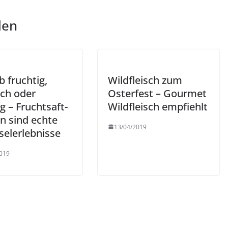
len
b fruchtig,
Wildfleisch zum
sch oder
Osterfest – Gourmet
ig – Fruchtsaft-
Wildfleisch empfiehlt
n sind echte
13/04/2019
selerlebnisse
019