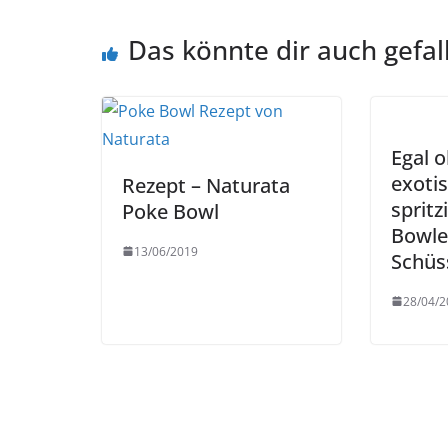
Das könnte dir auch gefal
Egal o
exoti
Rezept – Naturata
spritz
Poke Bowl
Bowle
13/06/2019
Schüs
28/04/2