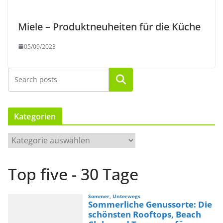
Miele – Produktneuheiten für die Küche
05/09/2023
Suchen
Kategorien
K
a
t
Top five - 30 Tage
e
g
o
r