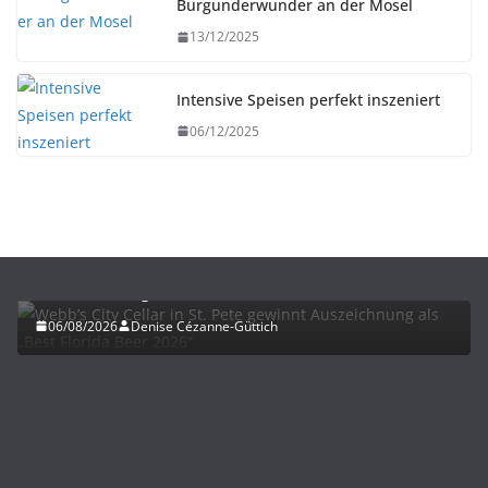
Burgunderwunder an der Mosel
13/12/2025
Intensive Speisen perfekt inszeniert
06/12/2025
BIER
UNTERWEGS
Webb’s City Cellar in St. Pete gewinnt
Auszeichnung als „Best Florida Beer 2026“
06/08/2026
Denise Cézanne-Güttich