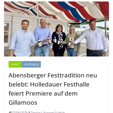
HERBST
UNTERWEGS
Abensberger Festtradition neu
belebt: Holledauer Festhalle
feiert Premiere auf dem
Gillamoos
07/08/2026
Denise Cézanne-Güttich