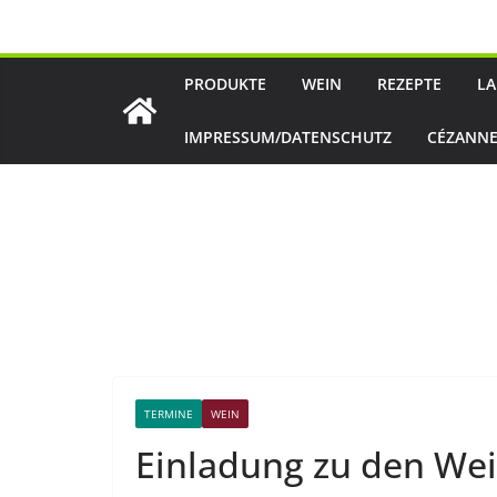
Zum
Inhalt
springen
PRODUKTE
WEIN
REZEPTE
LA
IMPRESSUM/DATENSCHUTZ
CÉZANNE
TERMINE
WEIN
Einladung zu den We