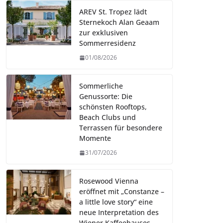
AREV St. Tropez lädt
Sternekoch Alan Geaam
zur exklusiven
Sommerresidenz
01/08/2026
Sommerliche
Genussorte: Die
schönsten Rooftops,
Beach Clubs und
Terrassen für besondere
Momente
31/07/2026
Rosewood Vienna
eröffnet mit „Constanze –
a little love story“ eine
neue Interpretation des
Wiener Kaffeehauses