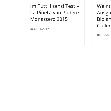
Im Tutti i sensi Test –
Weint
La Pineta von Podere
Ansga
Monastero 2015
Biola
Galler
30/04/2017
28/04/2