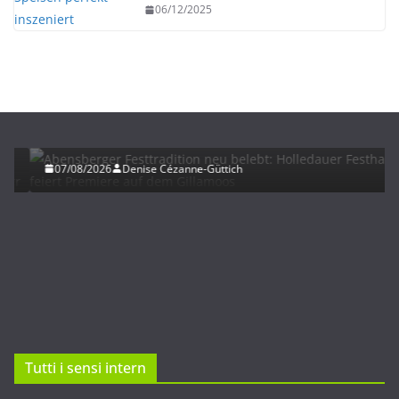
06/12/2025
HERBST
UNTERWEGS
Abensberger Festtradition neu belebt: Holledauer
Festhalle feiert Premiere auf dem Gillamoos
07/08/2026
Denise Cézanne-Güttich
Tutti i sensi intern