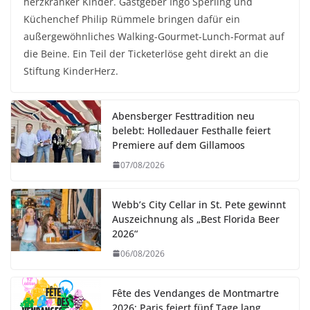
herzkranker Kinder. Gastgeber Ingo Sperling und
Küchenchef Philip Rümmele bringen dafür ein
außergewöhnliches Walking-Gourmet-Lunch-Format auf
die Beine. Ein Teil der Ticketerlöse geht direkt an die
Stiftung KinderHerz.
Abensberger Festtradition neu
belebt: Holledauer Festhalle feiert
Premiere auf dem Gillamoos
07/08/2026
Webb’s City Cellar in St. Pete gewinnt
Auszeichnung als „Best Florida Beer
2026“
06/08/2026
Fête des Vendanges de Montmartre
2026: Paris feiert fünf Tage lang