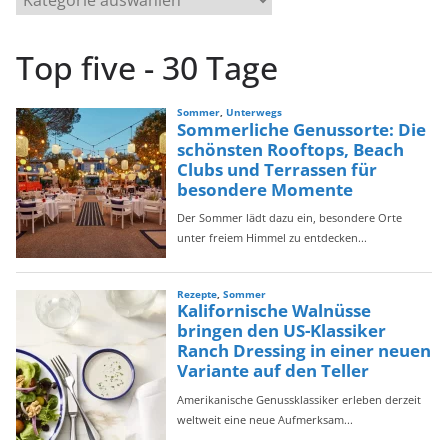
a
t
Top five - 30 Tage
e
g
o
r
i
e
n