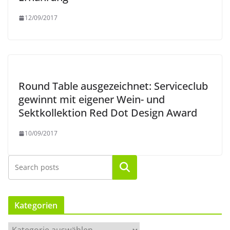
12/09/2017
Round Table ausgezeichnet: Serviceclub
gewinnt mit eigener Wein- und
Sektkollektion Red Dot Design Award
10/09/2017
Suchen
Kategorien
K