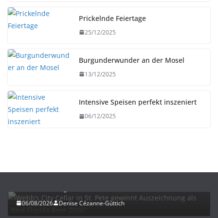
Prickelnde Feiertage
25/12/2025
Burgunderwunder an der Mosel
13/12/2025
Intensive Speisen perfekt inszeniert
06/12/2025
BIER
UNTERWEGS
Webb’s City Cellar in St. Pete gewinnt
Auszeichnung als „Best Florida Beer 2026“
06/08/2026
Denise Cézanne-Güttich