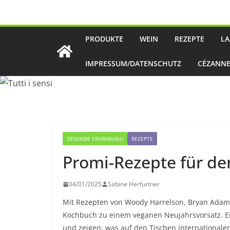
Zum
Inhalt
springen
PRODUKTE
WEIN
REZEPTE
LA
IMPRESSUM/DATENSCHUTZ
CÉZANNE
GESUNDE ERNÄHRUNG
REZEPTE
Promi-Rezepte für d
04/01/2025
Sabine Herfurtner
Mit Rezepten von Woody Harrelson, Bryan Adams 
Kochbuch zu einem veganen Neujahrsvorsatz. Ei
und zeigen, was auf den Tischen internationaler