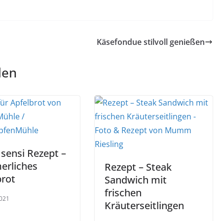
Käsefondue stilvoll genießen
len
i sensi Rezept –
rliches
Rezept – Steak
brot
Sandwich mit
frischen
021
Kräuterseitlingen