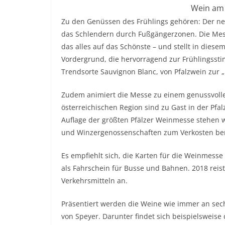
Wein am 
Zu den Genüssen des Frühlings gehören: Der n
das Schlendern durch Fußgängerzonen. Die Mess
das alles auf das Schönste – und stellt in dies
Vordergrund, die hervorragend zur Frühlingsst
Trendsorte Sauvignon Blanc, von Pfalzwein zur „R
Zudem animiert die Messe zu einem genussvolle
österreichischen Region sind zu Gast in der Pfa
Auflage der größten Pfälzer Weinmesse stehen 
und Winzergenossenschaften zum Verkosten ber
Es empfiehlt sich, die Karten für die Weinmesse
als Fahrschein für Busse und Bahnen. 2018 reist
Verkehrsmitteln an.
Präsentiert werden die Weine wie immer an sech
von Speyer. Darunter findet sich beispielsweise