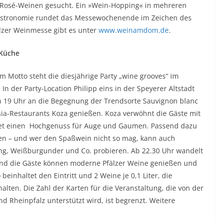
n Rosé-Weinen gesucht. Ein »Wein-Hopping« in mehreren
astronomie rundet das Messewochenende im Zeichen des
älzer Weinmesse gibt es unter
www.weinamdom.de
.
 Küche
m Motto steht die diesjährige Party „wine grooves“ im
 der Party-Location Philipp eins in der Speyerer Altstadt
on 19 Uhr an die Begegnung der Trendsorte Sauvignon blanc
sia-Restaurants Koza genießen. Koza verwöhnt die Gäste mit
ietet einen Hochgenuss für Auge und Gaumen. Passend dazu
en – und wer den Spaßwein nicht so mag, kann auch
ing, Weißburgunder und Co. probieren. Ab 22.30 Uhr wandelt
, und die Gäste können moderne Pfälzer Weine genießen und
beinhaltet den Eintritt und 2 Weine je 0,1 Liter, die
halten. Die Zahl der Karten für die Veranstaltung, die von der
 Rheinpfalz unterstützt wird, ist begrenzt. Weitere