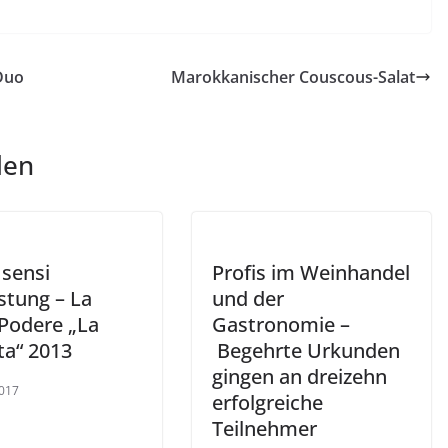
 Duo
Marokkanischer Couscous-Salat
len
i sensi
Profis im Weinhandel
stung – La
und der
 Podere „La
Gastronomie –
ta“ 2013
Begehrte Urkunden
gingen an dreizehn
017
erfolgreiche
Teilnehmer