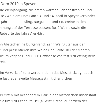
Dom 2019 in Speyer
eue Weinjahrgang, die ersten warmen Sonnenstrahlen und
e »Wein am Dom« am 13. und 14. April in Speyer verbindet
em Jahr neben Riesling, Burgunder und Co. Weine in den
immung auf der Terrasse passen: Rosé-Weine sowie die
ebsorte des Jahres“ erklärt.
n Abstecher ins Burgenland: Zehn Weingüter aus der
lz und präsentieren ihre Weine und Sekte. Bei der siebten
wie im Vorjahr rund 1.000 Gewächse von fast 170 Weingütern
eit.
 im Vorverkauf zu erwerben; denn das Messeticket gilt auch
e fast jeder zweite Messegast mit öffentlichen
s Orten mit besonderem Flair in der historischen Innenstadt
 die um 1700 gebaute Heilig-Geist Kirche, außerdem der