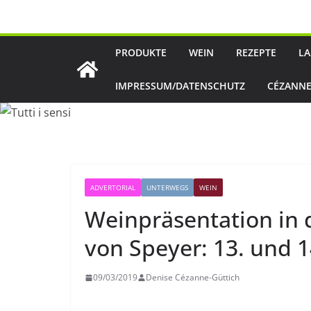
Zum
Inhalt
springen
PRODUKTE
WEIN
REZEPTE
LA
IMPRESSUM/DATENSCHUTZ
CÉZANNE
ADVERTORIAL
UNTERWEGS
WEIN
Weinpräsentation in 
von Speyer: 13. und 1
09/03/2019
Denise Cézanne-Güttich